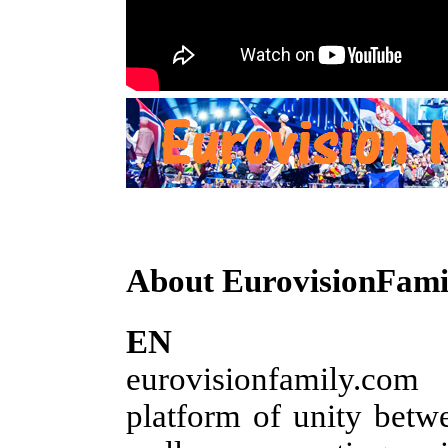
About EurovisionFami
EN
eurovisionfamily.co
platform of unity betwe